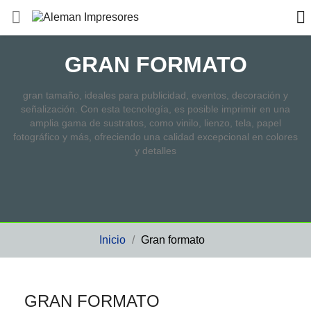


/
GRAN FORMATO
gran tamaño, ideales para publicidad, eventos, decoración y
señalización. Con esta tecnología, es posible imprimir en una
amplia gama de sustratos, como vinilo, lienzo, tela, papel
fotográfico y más, ofreciendo una calidad excepcional en colores
y detalles
Inicio
Gran formato
GRAN FORMATO