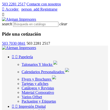
503 2281 2517
Contacte con nosotros

Acceder
/
person_add
Registrarse

search
clear
Pide una cotización
503 7030 0841
503 2281 2517


Papelería
Talonarios Y blocks
Calendarios Personalizados
Flyers y Brochures
Tarjetas y afiches
Catálogos y Revistas
Material Corporativo
Varios Offset
Packaging y Etiquetas


Impresión Digital