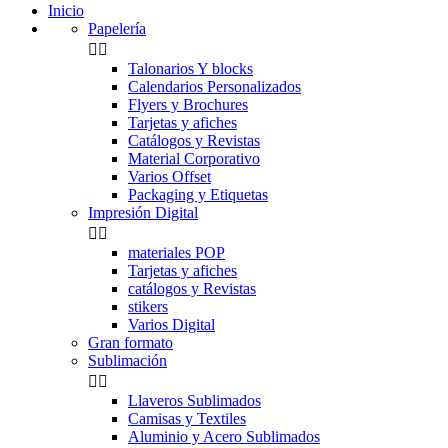
Inicio
Papelería


Talonarios Y blocks
Calendarios Personalizados
Flyers y Brochures
Tarjetas y afiches
Catálogos y Revistas
Material Corporativo
Varios Offset
Packaging y Etiquetas
Impresión Digital


materiales POP
Tarjetas y afiches
catálogos y Revistas
stikers
Varios Digital
Gran formato
Sublimación


Llaveros Sublimados
Camisas y Textiles
Aluminio y Acero Sublimados