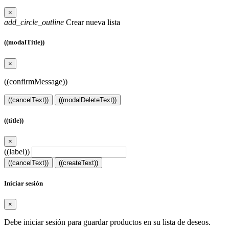
×
add_circle_outline
Crear nueva lista
((modalTitle))
×
((confirmMessage))
((cancelText))
((modalDeleteText))
((title))
×
((label))
((cancelText))
((createText))
Iniciar sesión
×
Debe iniciar sesión para guardar productos en su lista de deseos.