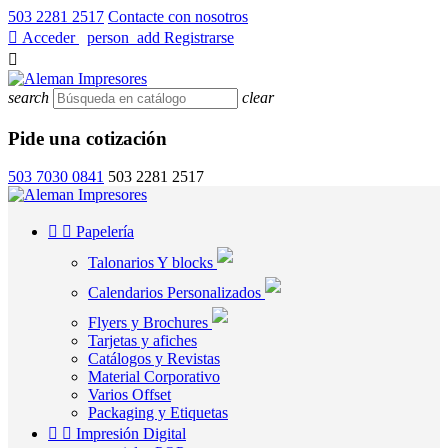
503 2281 2517
Contacte con nosotros

Acceder
/
person_add
Registrarse

search
clear
Pide una cotización
503 7030 0841
503 2281 2517


Papelería
Talonarios Y blocks
Calendarios Personalizados
Flyers y Brochures
Tarjetas y afiches
Catálogos y Revistas
Material Corporativo
Varios Offset
Packaging y Etiquetas


Impresión Digital