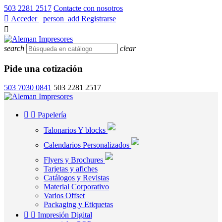
503 2281 2517
Contacte con nosotros

Acceder
/
person_add
Registrarse

search
clear
Pide una cotización
503 7030 0841
503 2281 2517


Papelería
Talonarios Y blocks
Calendarios Personalizados
Flyers y Brochures
Tarjetas y afiches
Catálogos y Revistas
Material Corporativo
Varios Offset
Packaging y Etiquetas


Impresión Digital